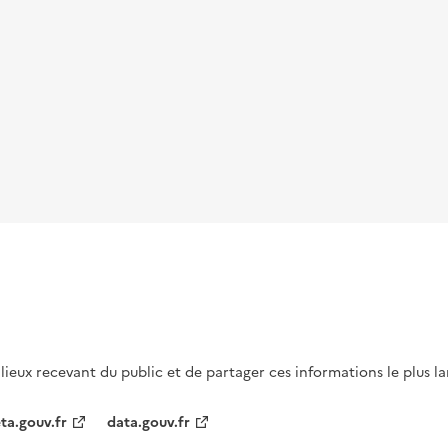
s lieux recevant du public et de partager ces informations le plus l
ta.gouv.fr
data.gouv.fr