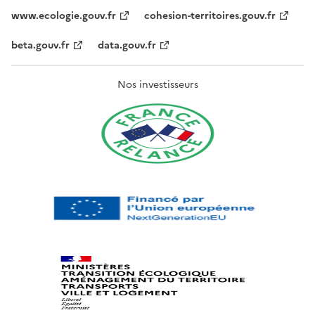
www.ecologie.gouv.fr
cohesion-territoires.gouv.fr
beta.gouv.fr
data.gouv.fr
Nos investisseurs