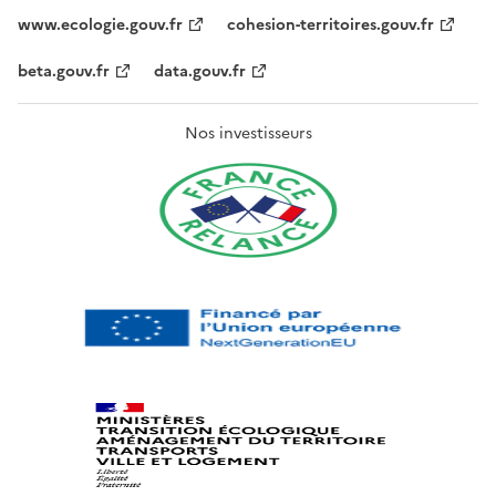
www.ecologie.gouv.fr
cohesion-territoires.gouv.fr
beta.gouv.fr
data.gouv.fr
Nos investisseurs