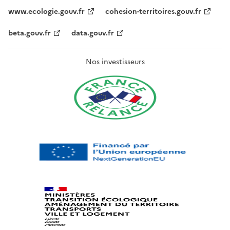
www.ecologie.gouv.fr
cohesion-territoires.gouv.fr
beta.gouv.fr
data.gouv.fr
Nos investisseurs