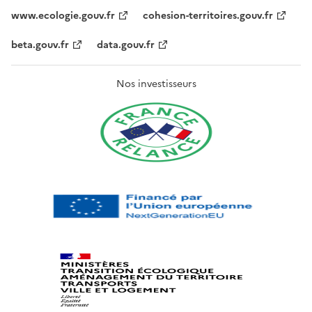
www.ecologie.gouv.fr
cohesion-territoires.gouv.fr
beta.gouv.fr
data.gouv.fr
Nos investisseurs