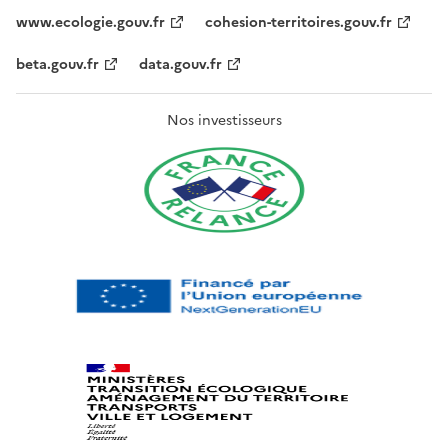
www.ecologie.gouv.fr
cohesion-territoires.gouv.fr
beta.gouv.fr
data.gouv.fr
Nos investisseurs