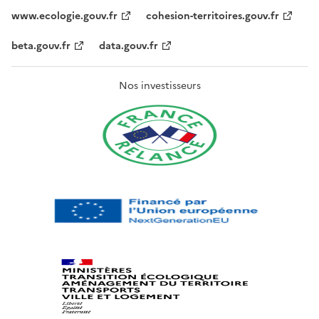
www.ecologie.gouv.fr
cohesion-territoires.gouv.fr
beta.gouv.fr
data.gouv.fr
Nos investisseurs