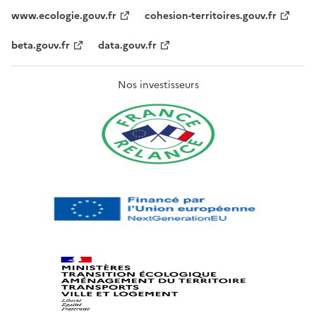
www.ecologie.gouv.fr
cohesion-territoires.gouv.fr
beta.gouv.fr
data.gouv.fr
Nos investisseurs