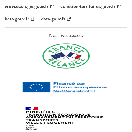
www.ecologie.gouv.fr
cohesion-territoires.gouv.fr
beta.gouv.fr
data.gouv.fr
Nos investisseurs