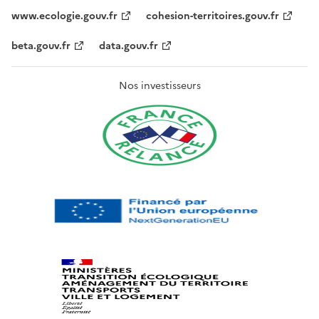
www.ecologie.gouv.fr
cohesion-territoires.gouv.fr
beta.gouv.fr
data.gouv.fr
Nos investisseurs