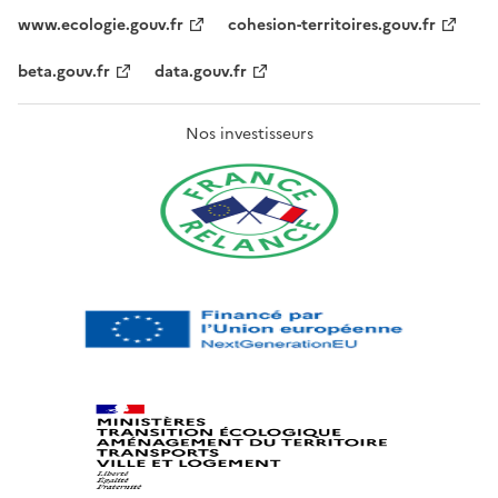
www.ecologie.gouv.fr
cohesion-territoires.gouv.fr
beta.gouv.fr
data.gouv.fr
Nos investisseurs