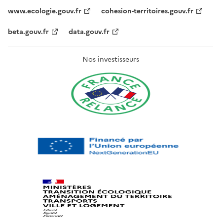
www.ecologie.gouv.fr
cohesion-territoires.gouv.fr
beta.gouv.fr
data.gouv.fr
Nos investisseurs