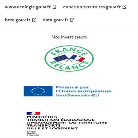
www.ecologie.gouv.fr
cohesion-territoires.gouv.fr
beta.gouv.fr
data.gouv.fr
Nos investisseurs