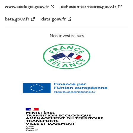
www.ecologie.gouv.fr
cohesion-territoires.gouv.fr
beta.gouv.fr
data.gouv.fr
Nos investisseurs