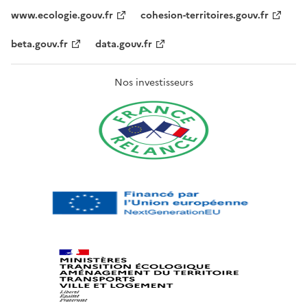
www.ecologie.gouv.fr
cohesion-territoires.gouv.fr
beta.gouv.fr
data.gouv.fr
Nos investisseurs