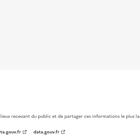
s lieux recevant du public et de partager ces informations le plus l
ta.gouv.fr
data.gouv.fr