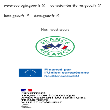
www.ecologie.gouv.fr
cohesion-territoires.gouv.fr
beta.gouv.fr
data.gouv.fr
Nos investisseurs