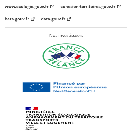
www.ecologie.gouv.fr
cohesion-territoires.gouv.fr
beta.gouv.fr
data.gouv.fr
Nos investisseurs