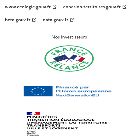
www.ecologie.gouv.fr
cohesion-territoires.gouv.fr
beta.gouv.fr
data.gouv.fr
Nos investisseurs