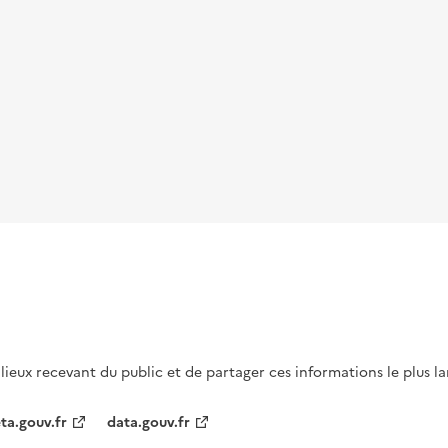
s lieux recevant du public et de partager ces informations le plus l
ta.gouv.fr
data.gouv.fr