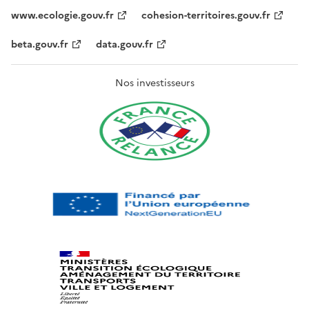
www.ecologie.gouv.fr
cohesion-territoires.gouv.fr
beta.gouv.fr
data.gouv.fr
Nos investisseurs