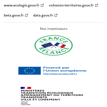
www.ecologie.gouv.fr
cohesion-territoires.gouv.fr
beta.gouv.fr
data.gouv.fr
Nos investisseurs