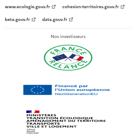
www.ecologie.gouv.fr
cohesion-territoires.gouv.fr
beta.gouv.fr
data.gouv.fr
Nos investisseurs