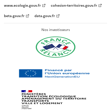
www.ecologie.gouv.fr
cohesion-territoires.gouv.fr
beta.gouv.fr
data.gouv.fr
Nos investisseurs