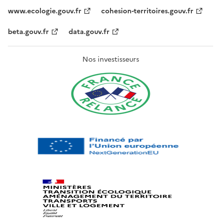
www.ecologie.gouv.fr
cohesion-territoires.gouv.fr
beta.gouv.fr
data.gouv.fr
Nos investisseurs