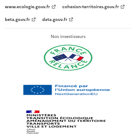
www.ecologie.gouv.fr
cohesion-territoires.gouv.fr
beta.gouv.fr
data.gouv.fr
Nos investisseurs