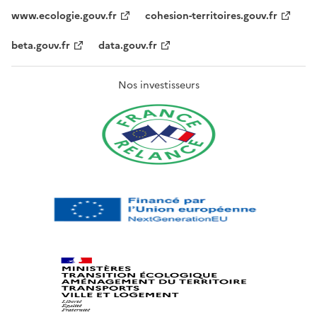
www.ecologie.gouv.fr
cohesion-territoires.gouv.fr
beta.gouv.fr
data.gouv.fr
Nos investisseurs