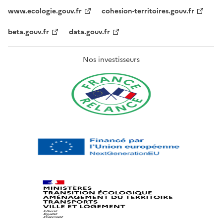
www.ecologie.gouv.fr
cohesion-territoires.gouv.fr
beta.gouv.fr
data.gouv.fr
Nos investisseurs