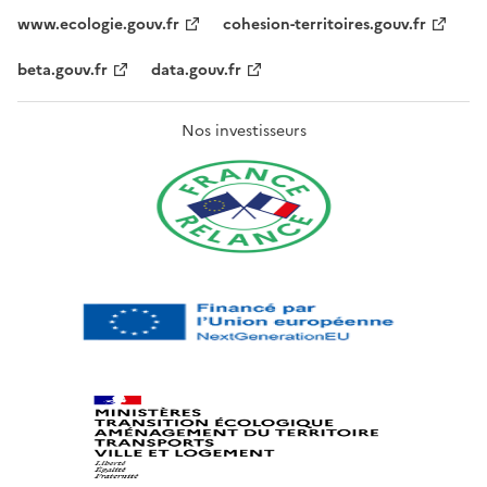
www.ecologie.gouv.fr
cohesion-territoires.gouv.fr
beta.gouv.fr
data.gouv.fr
Nos investisseurs