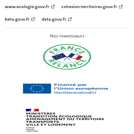
www.ecologie.gouv.fr
cohesion-territoires.gouv.fr
beta.gouv.fr
data.gouv.fr
Nos investisseurs