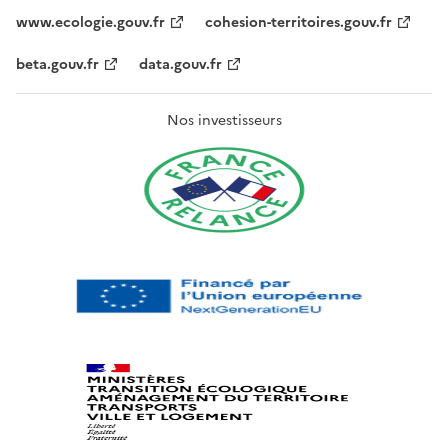
www.ecologie.gouv.fr
cohesion-territoires.gouv.fr
beta.gouv.fr
data.gouv.fr
Nos investisseurs