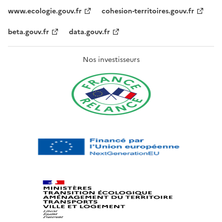
www.ecologie.gouv.fr
cohesion-territoires.gouv.fr
beta.gouv.fr
data.gouv.fr
Nos investisseurs