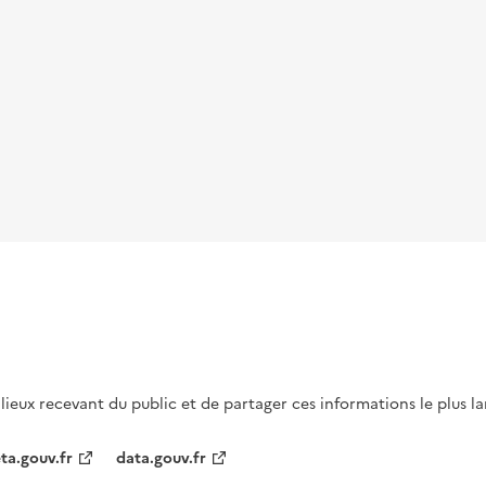
s lieux recevant du public et de partager ces informations le plus l
ta.gouv.fr
data.gouv.fr