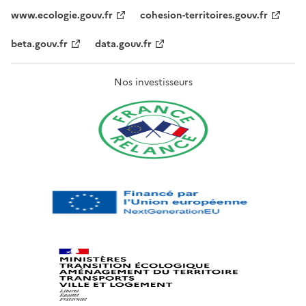
www.ecologie.gouv.fr
cohesion-territoires.gouv.fr
beta.gouv.fr
data.gouv.fr
Nos investisseurs