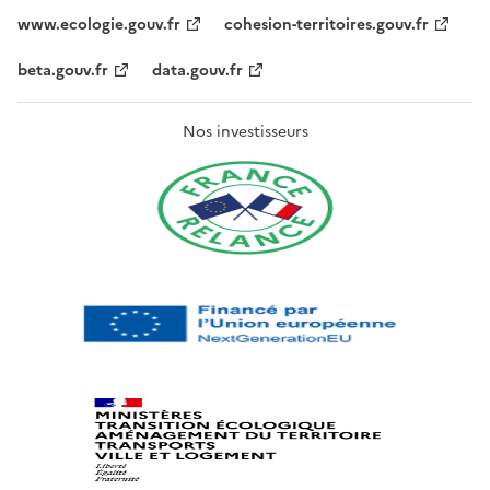
www.ecologie.gouv.fr
cohesion-territoires.gouv.fr
beta.gouv.fr
data.gouv.fr
Nos investisseurs