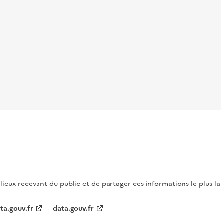
s lieux recevant du public et de partager ces informations le plus l
ta.gouv.fr
data.gouv.fr