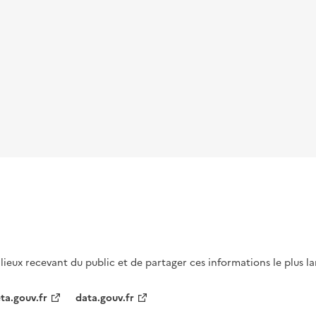
s lieux recevant du public et de partager ces informations le plus l
ta.gouv.fr
data.gouv.fr