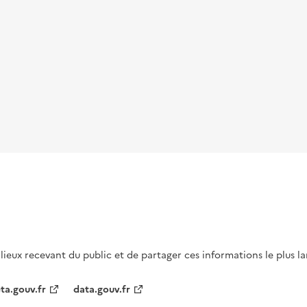
s lieux recevant du public et de partager ces informations le plus l
ta.gouv.fr
data.gouv.fr