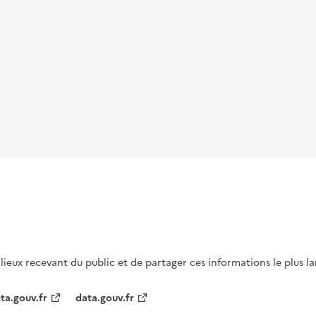
s lieux recevant du public et de partager ces informations le plus l
ta.gouv.fr
data.gouv.fr