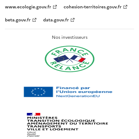
www.ecologie.gouv.fr
cohesion-territoires.gouv.fr
beta.gouv.fr
data.gouv.fr
Nos investisseurs