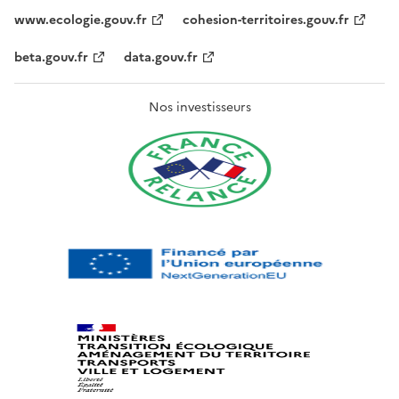
www.ecologie.gouv.fr
cohesion-territoires.gouv.fr
beta.gouv.fr
data.gouv.fr
Nos investisseurs