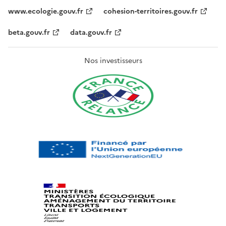
www.ecologie.gouv.fr
cohesion-territoires.gouv.fr
beta.gouv.fr
data.gouv.fr
Nos investisseurs