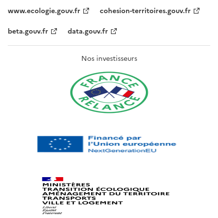
www.ecologie.gouv.fr
cohesion-territoires.gouv.fr
beta.gouv.fr
data.gouv.fr
Nos investisseurs