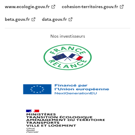
www.ecologie.gouv.fr
cohesion-territoires.gouv.fr
beta.gouv.fr
data.gouv.fr
Nos investisseurs