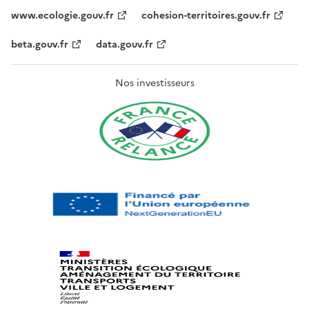
www.ecologie.gouv.fr
cohesion-territoires.gouv.fr
beta.gouv.fr
data.gouv.fr
Nos investisseurs