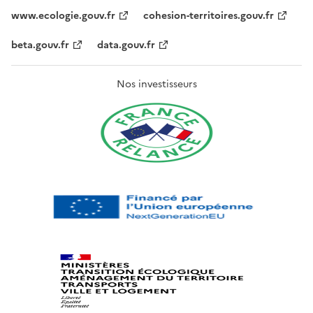
www.ecologie.gouv.fr
cohesion-territoires.gouv.fr
beta.gouv.fr
data.gouv.fr
Nos investisseurs