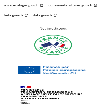
www.ecologie.gouv.fr
cohesion-territoires.gouv.fr
beta.gouv.fr
data.gouv.fr
Nos investisseurs