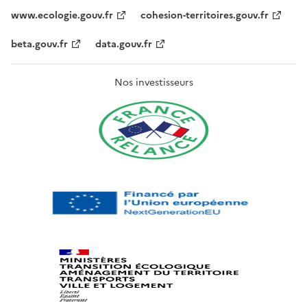
www.ecologie.gouv.fr
cohesion-territoires.gouv.fr
beta.gouv.fr
data.gouv.fr
Nos investisseurs