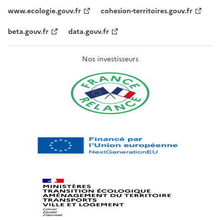
www.ecologie.gouv.fr
cohesion-territoires.gouv.fr
beta.gouv.fr
data.gouv.fr
Nos investisseurs