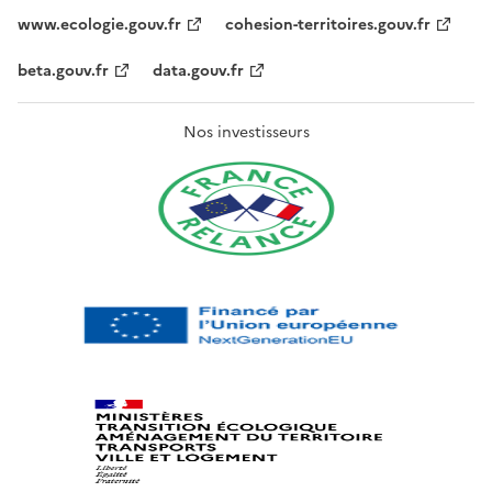
www.ecologie.gouv.fr
cohesion-territoires.gouv.fr
beta.gouv.fr
data.gouv.fr
Nos investisseurs